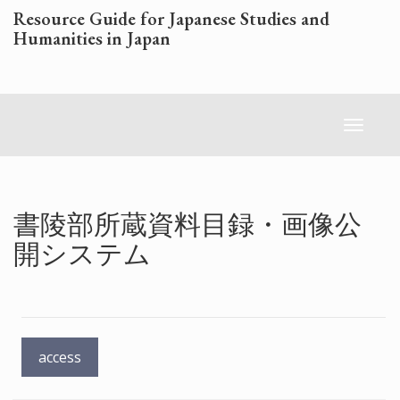
Skip
Resource Guide for Japanese Studies and
to
Humanities in Japan
main
content
Toggl
naviga
書陵部所蔵資料目録・画像公
開システム
access