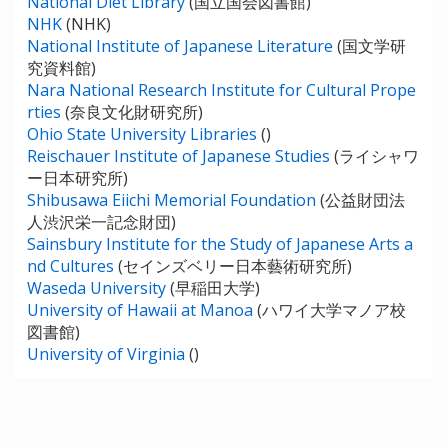
National Diet Library
(国立国会図書館)
NHK
(NHK)
National Institute of Japanese Literature
(国文学研
究資料館)
Nara National Research Institute for Cultural Prope
rties
(奈良文化財研究所)
Ohio State University Libraries
()
Reischauer Institute of Japanese Studies
(ライシャワ
ー日本研究所)
Shibusawa Eiichi Memorial Foundation
(公益財団法
人渋沢栄一記念財団)
Sainsbury Institute for the Study of Japanese Arts a
nd Cultures
(セインズベリー日本藝術研究所)
Waseda University
(早稲田大学)
University of Hawaii at Manoa
(ハワイ大学マノア校
図書館)
University of Virginia
()