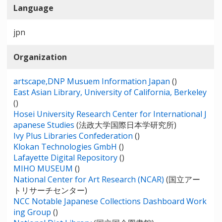
Language
jpn
Organization
artscape,DNP Musuem Information Japan
()
East Asian Library, University of California, Berkeley
()
Hosei University Research Center for International J
apanese Studies
(法政大学国際日本学研究所)
Ivy Plus Libraries Confederation
()
Klokan Technologies GmbH
()
Lafayette Digital Repository
()
MIHO MUSEUM
()
National Center for Art Research (NCAR)
(国立アー
トリサーチセンター)
NCC Notable Japanese Collections Dashboard Work
ing Group
()