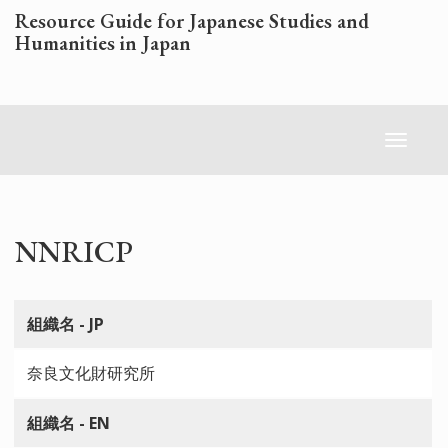
Skip
Resource Guide for Japanese Studies and
to
Humanities in Japan
main
content
Toggl
naviga
NNRICP
組織名 - JP
奈良文化財研究所
組織名 - EN