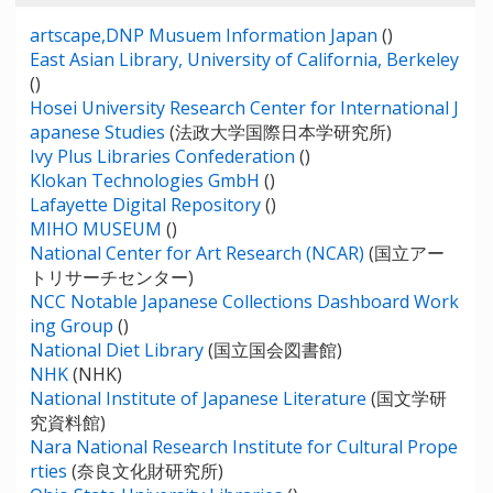
artscape,DNP Musuem Information Japan
()
East Asian Library, University of California, Berkeley
()
Hosei University Research Center for International J
apanese Studies
(法政大学国際日本学研究所)
Ivy Plus Libraries Confederation
()
Klokan Technologies GmbH
()
Lafayette Digital Repository
()
MIHO MUSEUM
()
National Center for Art Research (NCAR)
(国立アー
トリサーチセンター)
NCC Notable Japanese Collections Dashboard Work
ing Group
()
National Diet Library
(国立国会図書館)
NHK
(NHK)
National Institute of Japanese Literature
(国文学研
究資料館)
Nara National Research Institute for Cultural Prope
rties
(奈良文化財研究所)