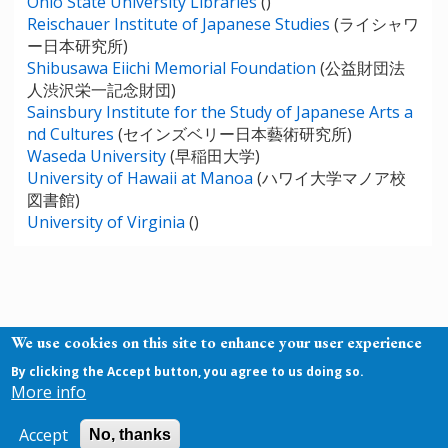
Ohio State University Libraries
()
Reischauer Institute of Japanese Studies
(ライシャワ
ー日本研究所)
Shibusawa Eiichi Memorial Foundation
(公益財団法
人渋沢栄一記念財団)
Sainsbury Institute for the Study of Japanese Arts a
nd Cultures
(セインズベリー日本藝術研究所)
Waseda University
(早稲田大学)
University of Hawaii at Manoa
(ハワイ大学マノア校
図書館)
University of Virginia
()
We use cookies on this site to enhance your user experience
By clicking the Accept button, you agree to us doing so.
Copyright (C) 2019 National Institutes for the
More info
Humanities. All Rights Reserved.
National Institutes for the Humanities
Accept
No, thanks