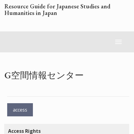
Skip
Resource Guide for Japanese Studies and
to
Humanities in Japan
main
content
Toggl
naviga
G空間情報センター
access
Access Rights