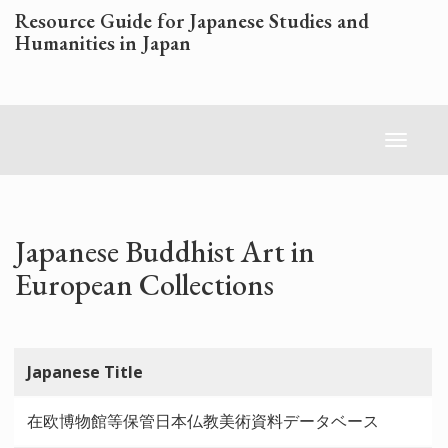
Skip
Resource Guide for Japanese Studies and
to
Humanities in Japan
main
content
Toggl
naviga
Japanese Buddhist Art in
European Collections
Japanese Title
在欧博物館等保管日本仏教美術資料データベース