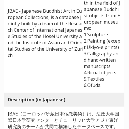
th in the field of J
apanese Buddhi
JBAE - Japanese Buddhist Art in Eu
st objects from E
ropean Collections, is a database j
uropean museu
ointly built by a team of the Resear
ms:
ch Center of International Japanes
1.Sculpture
e Studies of the Hosei University a
2.Painting (excep
nd the Institute of Asian and Orien
t Ukiyo-e prints)
tal Studies of the University of Zuri
3.Calligraphy an
ch.
d hand-written
manuscripts
4.Ritual objects
5.Textiles
6.Ofuda.
Description (in Japanese)
JBAE（ヨーロッパ所蔵日本仏教美術）は、法政大学国
際日本学研究センターとチューリッヒ大学アジア東洋
研究所のチームが共同で構築したデータベースです。