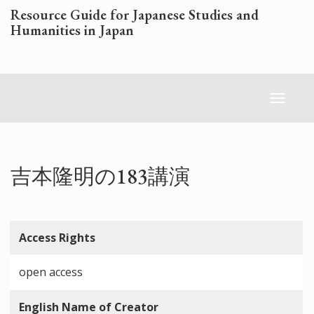
Skip
Resource Guide for Japanese Studies and
to
Humanities in Japan
main
content
Toggl
naviga
吉本隆明の183講演
Access Rights
open access
English Name of Creator