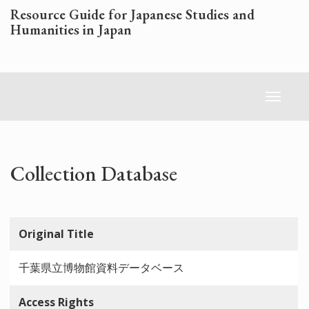
Skip
Resource Guide for Japanese Studies and
to
Humanities in Japan
main
content
Toggl
naviga
Collection Database
Original Title
千葉県立博物館資料データベース
Access Rights