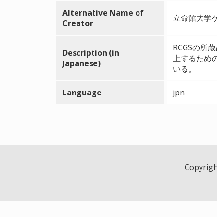
Alternative Name of
立命館大学ゲ
Creator
RCGSの
Description (in
上するため
Japanese)
いる。
Language
jpn
Copyright