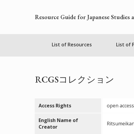
Skip
to
Resource Guide for Japanese Studies 
main
content
Nihudblink
List of Resources
List of
Menu
RCGSコレクション
Access Rights
open access
English Name of
Ritsumeikan
Creator