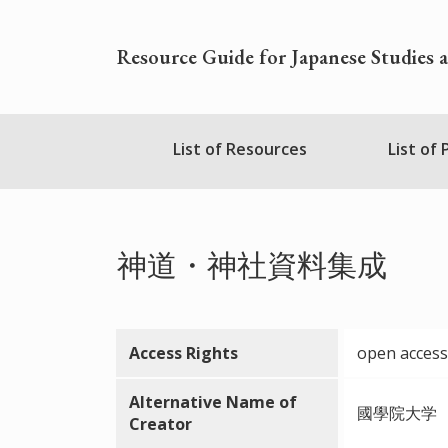
Skip
to
Resource Guide for Japanese Studies 
main
content
Nihudblink
List of Resources
List of
Menu
神道・神社資料集成
Access Rights
open access
Alternative Name of
國學院大学
Creator