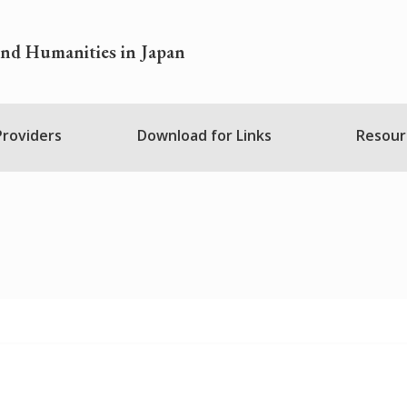
and Humanities in Japan
 Providers
Download for Links
Resour