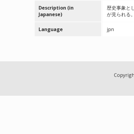
Description (in
歴史事象と
Japanese)
が見られる
Language
jpn
Copyright